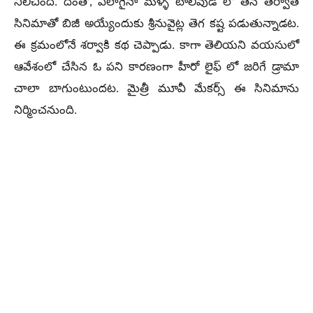
నిలిచింది. దీంతో, ఎలాగైనా మళ్ళీ టాలీవుడ్ లో తన తర్వాత
సినిమాతో బిజీ అయ్యేందుకు శ్రీనువైట్ల తెగ కష్ట పడుతున్నాడట.
ఈ క్రమంలోనే శర్వాకి కథ చెప్పాడు. కాగా తెలియని వయసులో
ఆవేశంలో చేసిన ఓ పని కారణంగా హీరో లైఫ్ లో జరిగే డ్రామా
చాలా బాగుంటుందట. మైత్రీ మూవీ మేకర్స్ ఈ సినిమాను
నిర్మించనుంది.