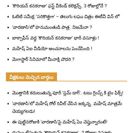
‘కొరియన్ కనకరాజు’ ఫస్ట్ వీకెండ్ కలెక్షన్స్.. 3 రోజుల్లోనే ?
ఓటిటి సమీక్ష: ‘సరికొత్తగా’ – తెలుగు లఘు చిత్రం ఈటీవీ విన్ లో
‘వారణాసి’లో హనుమంతుడి పాత్ర.. నిజమేనా ?
బాక్సాఫీస్ వద్ద ‘కొరియన్ కనకరాజు’ భారీ వసూళ్లు !
మహేష్ ఏఐ వీడియో అంచనాలను పెంచేసింది !
మెగాస్టార్ సినిమాలో మీనాక్షి చౌదరి ?
వీక్షకులు మెచ్చిన వార్తలు
మొత్తానికి కదులుతున్న పూరీ ‘స్లమ్ డాగ్’.. టబు గ్లింప్స్ కి టైం ఫిక్స్!
‘వారణాసి’లో మహేష్ రోల్ రివీల్ చేసిన జక్కన్న.. మహేష్ మాత్రమే
చెయ్యగలడు!
ఈ పుట్టినరోజుకి ‘వారణాసి’పై మహేష్ ఏం చెప్తున్నారంటే!
దుమ్ము లేపుతున్న ‘కొరియన్ కనకరాజు’.. 2 రోజుల వసూళ్లు