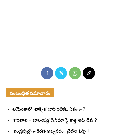
సంబంధిత సమాచారం
అమెరికాలో ‘టాక్సిక్’ భారీ రిలీజ్.. ఏకంగా ?
‘కొరటాల – బాలయ్య’ సినిమా పై కొత్త అప్ డేట్ ?
‘ఇంద్రపుత్ర’గా కిరణ్ అబ్బవరం.. టైటిల్ ఫిక్స్ !