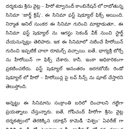
దర్శకుడు శ్రీను వైట్ల – హీరో శర్వానంద్ కాంబినేషన్ లో రాబోతున్న
సినిమా ‘జార్జ్ క్రిష్’. ఈ సినిమా ఫస్ట్ షెడ్యూల్ ఫిక్స్ అయింది.
నిర్మాత అనిల్ సుంకర ఈ సినిమా గురించి మాట్లాడుతూ.. ఈ
సినిమా ఫస్ట్ షెడ్యూల్ ను ఆగస్టు సెకండ్ వీక్ నుంచి స్టార్ట్
చేయనున్నట్లు తెలిపారు. ఇక ఈ సినిమాలో నటించే హీరోయిన్
గురించి ఇప్పటికే చాలా రూమర్స్ వచ్చాయి. ఐతే.. భాగ్యశ్రీ బోర్సే
ను హీరోయిన్‌ గా ఫిక్స్ చేశారు. కానీ, ఇంకా అధికారికంగా
ప్రకటించలేదు. ఫస్ట్ షెడ్యూల్ అనంతరం జరగబోయే రెండో
షెడ్యూల్ లో హీరో – హీరోయిన్ల పై లవ్ సీన్స్ ను షూట్ చేస్తారని
తెలుస్తోంది.
అన్నట్టు ఈ సినిమాను సంక్రాంతి బరిలో దించాలని గట్టిగా
ప్రయత్నాలు చేస్తున్నారు. ఐతే, గోపీచంద్ హీరోగా శ్రీను వైట్ల
దర్శకత్వంలో తెరకెక్కిన యాక్షన్ కామెడీ ‘విశ్వం’ ఏవరేజ్ గా