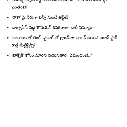
ఎంతంటే!
‘రాకా’ పై నేరుగా బన్నీ నుంచే అప్డేట్!
బాక్సాఫీస్ వద్ద ‘కొరియన్ కనకరాజు’ భారీ వసూళ్లు !
‘జులాయి’తో లింక్.. వైజాగ్ లో గ్రాండ్ గా లాంచ్ అయిన ఐకాన్ స్టార్
కొత్త మల్టిప్లెక్స్!
‘టాక్సిక్’ కోసం మారిన నయనతార.. ఏమందంటే..?