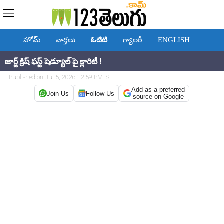
హోమ్
వార్తలు
ఓటిటి
గ్యాలరీ
ENGLISH
జార్జ్ క్రిష్ ఫస్ట్ షెడ్యూల్ పై క్లారిటీ !
Published on Jul 5, 2026 12:59 PM IST
Add as a preferred
Join Us
Follow Us
source on Google