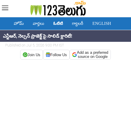
హోమ్
వార్తలు
ఓటిటి
గ్యాలరీ
ENGLISH
ఎన్టీఆర్, నెల్సన్ ప్రాజెక్ట్ పై సాలిడ్ క్లారిటీ!
Published on Jul 5, 2026 9:00 PM IST
Add as a preferred
Join Us
Follow Us
source on Google