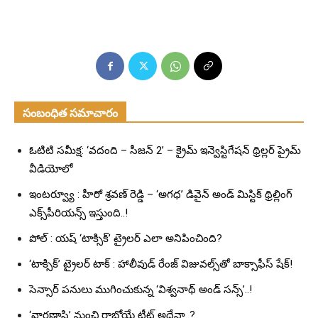
సంబంధిత సమాచారం
ఓటిటి సమీక్ష: ‘వదంది – సీజన్ 2’ – క్రైమ్ ఇన్వెస్టిగేషన్ థ్రిల్లర్ ప్రైమ్
వీడియోలో
ఇంటర్వ్యూ : హీరో శ్రవణ్ రెడ్డి – ‘అగధ’ డివైన్ అండ్ మిస్టిక్ థ్రిల్లింగ్
ఎక్స్‌పీరియన్స్ ఇస్తుంది..!
పోల్ : యష్ ‘టాక్సిక్’ ట్రైలర్ ఎలా అనిపించింది?
‘టాక్సిక్’ ట్రైలర్ టాక్ : హాలీవుడ్ రేంజ్ విజువల్స్‌తో బాక్సాఫీస్ షేక్!
సెన్సార్ పనులు ముగించుకున్న ‘విశ్వనాథ్ అండ్ సన్స్’..!
‘వారణాసి’ నుంచి రాబోయే ట్రీట్ అదేనా..?