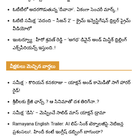
ఓటీటీలో అదరగొడుతున్న ‘దీవానా’.. ఏకంగా సెంచరీ మార్క్..!
ఓటిటి సమీక్ష: ‘వదంది – సీజన్ 2’ – క్రైమ్ ఇన్వెస్టిగేషన్ థ్రిల్లర్ ప్రైమ్
వీడియోలో
ఇంటర్వ్యూ : హీరో శ్రవణ్ రెడ్డి – ‘అగధ’ డివైన్ అండ్ మిస్టిక్ థ్రిల్లింగ్
ఎక్స్‌పీరియన్స్ ఇస్తుంది..!
వీక్షకులు మెచ్చిన వార్తలు
సమీక్ష :- కొరియన్ కనకరాజు – యాక్షన్ అండ్ కామెడీతో సాగే హారర్
రైడ్!
శ్రీలీలకు క్రేజీ ఛాన్స్..? ఆ సినిమాతో దశ తిరిగేనా..?
సమీక్ష: ‘డిసి’ – మెప్పించే సాలిడ్ మాస్ యాక్షన్ డ్రామా
Ramayana English Trailer: AI లిప్-సింక్ టెక్నాలజీపై నెటిజన్ల
ప్రశంసలు!.. హిందీ కంటే ఇంగ్లీష్ డబ్బింగ్ బాగుందా?