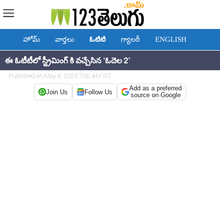
హోమ్
వార్తలు
ఓటిటి
గ్యాలరీ
ENGLISH
ఈ ఓటీటీలో స్ట్రీమింగ్ కి వచ్చేసిన ‘ఓదెల 2’
Published on May 8, 2025 7:00 AM IST
Add as a preferred
Join Us
Follow Us
source on Google