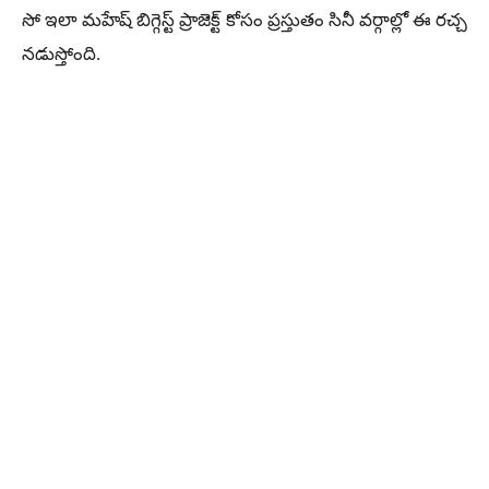
సో ఇలా మహేష్ బిగ్గెస్ట్ ప్రాజెక్ట్ కోసం ప్రస్తుతం సినీ వర్గాల్లో ఈ రచ్చ
నడుస్తోంది.