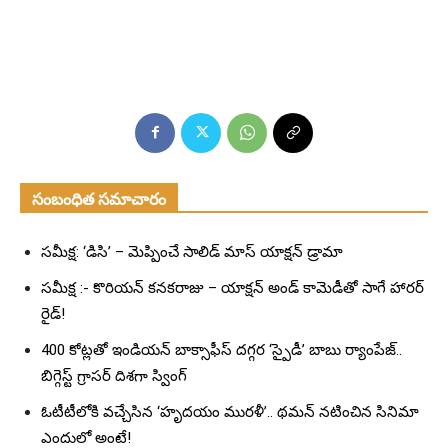
సంబంధిత సమాచారం
సమీక్ష: ‘డిసి’ – మెప్పించే సాలిడ్ మాస్ యాక్షన్ డ్రామా
సమీక్ష :- కొరియన్ కనకరాజు – యాక్షన్ అండ్ కామెడీతో సాగే హారర్
రైడ్!
400 కోట్లతో ఇండియన్ బాక్సాఫీస్ దగ్గర ‘స్పైడీ’ బాబు ర్యాంపేజ్..
బిగ్గెస్ట్ గ్రాసర్ దిశగా స్వింగ్
ఓటీటీలోకి వచ్చేసిన ‘హృదయం మురళీ’.. థమన్ నటించిన సినిమా
ఎందులో అంటే!