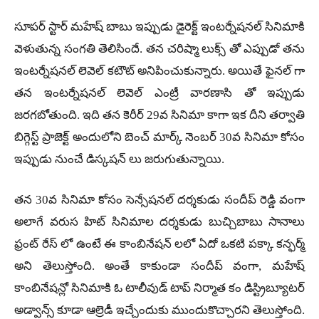
సూపర్ స్టార్ మహేష్ బాబు ఇప్పుడు డైరెక్ట్ ఇంటర్నేషనల్ సినిమాకి
వెళుతున్న సంగతి తెలిసిందే. తన చరిష్మా లుక్స్ తో ఎప్పుడో తను
ఇంటర్నేషనల్ లెవెల్ కటౌట్ అనిపించుకున్నారు. అయితే ఫైనల్ గా
తన ఇంటర్నేషనల్ లెవెల్ ఎంట్రీ వారణాసి తో ఇప్పుడు
జరగబోతుంది. ఇది తన కెరీర్ 29వ సినిమా కాగా ఇక దీని తర్వాతి
బిగ్గెస్ట్ ప్రాజెక్ట్ అందులోని బెంచ్ మార్క్ నెంబర్ 30వ సినిమా కోసం
ఇప్పుడు నుంచే డిస్కషన్ లు జరుగుతున్నాయి.
తన 30వ సినిమా కోసం సెన్సేషనల్ దర్శకుడు సందీప్ రెడ్డి వంగా
అలాగే వరుస హిట్ సినిమాల దర్శకుడు బుచ్చిబాబు సానాలు
ఫ్రంట్ రేస్ లో ఉంటే ఈ కాంబినేషన్ లలో ఏదో ఒకటి పక్కా కన్ఫర్మ్
అని తెలుస్తోంది. అంతే కాకుండా సందీప్ వంగా, మహేష్
కాంబినేషన్లో సినిమాకి ఓ టాలీవుడ్ టాప్ నిర్మాత కం డిస్ట్రిబ్యూటర్
అడ్వాన్స్ కూడా ఆల్రెడీ ఇచ్చేందుకు ముందుకొచ్చారని తెలుస్తోంది.