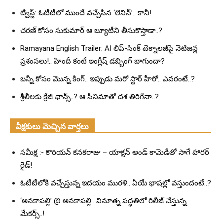
ట్విస్ట్: ఓటీటీలో ముందే వచ్చేసిన ‘లెనిన్’.. కానీ!
చరణ్ కోసం సుకుమార్ ఆ బ్యూటీని తీసుకొస్తాడా..?
Ramayana English Trailer: AI లిప్-సింక్ టెక్నాలజీపై నెటిజన్ల
ప్రశంసలు!.. హిందీ కంటే ఇంగ్లీష్ డబ్బింగ్ బాగుందా?
బన్నీ కోసం మొన్న కింగ్.. ఇప్పుడు మరో స్టార్ హీరో.. ఎవరంటే..?
శ్రీలీలకు క్రేజీ ఛాన్స్..? ఆ సినిమాతో దశ తిరిగేనా..?
వీక్షకులు మెచ్చిన వార్తలు
సమీక్ష :- కొరియన్ కనకరాజు – యాక్షన్ అండ్ కామెడీతో సాగే హారర్
రైడ్!
ఓటీటీలోకి వచ్చేస్తున్న ఇదయం మురళి.. ఏయే భాషల్లో వస్తుందంటే..?
‘అనకాపల్లి’ @ అనకాపల్లి.. వినూత్న పద్ధతిలో రిలీజ్ చేస్తున్న
మేకర్స్..!