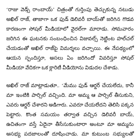
‘రాజు వెడ్స్ రాంబాయ్’ చిత్రంతో గుర్తింపు తెచ్చుకున్న నటుడు
అఖిల్ రాజ్, తాజాగా ఒక ఫుడ్ డెలివరీ బాయ్‌తో జరిగిన గొడవ
కారణంగా సోషల్ మీడియాలో వైరల్‌గా మారాడు. సోమవారం
జరిగిన ఈ ఘటనకు సంబంధించిన విజువల్స్ నెట్టింట హల్‌చల్
చేయడంతో అఖిల్ రాజ్‌పై విమర్శలు వచ్చాయి. ఈ నేపథ్యంలో
ఆయన స్పందిస్తూ, అసలు ఏం జరిగిందో వివరిస్తూ సోషల్
మీడియా వేదికగా ఒక క్లారిటీ వీడియోను విడుదల చేశాడు.
అఖిల్ రాజ్ మాట్లాడుతూ.. ‘మేము ఫుడ్ ఆర్డర్ చేయలేదు, కానీ
మా ఇంటికి పార్సిల్ వచ్చింది. మా అమ్మ ఆ పార్సిల్ తీసుకుని,
ఎవరు ఆర్డర్ చేశారని అడిగారు. ఎవరూ చేయలేదని తెలిసి పక్కన
పెట్టారు. కొంత సమయం తర్వాత వచ్చిన డెలివరీ బాయ్,
ఉచితంగా వస్తే ఏదైనా తీసేసుకుంటారా అంటూ మా అమ్మను
అసభ్య పదజాలంతో దూషించాడు. మా కుటుంబ సభ్యులతో