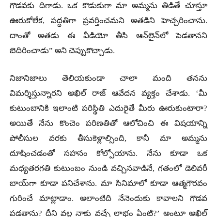
గొడవకు దిగాడు. ఒక కొడుకుగా మా అమ్మను తిడితే చూస్తూ
ఊరుకోలేక, పద్ధతిగా ప్రవర్తించమని అతడిని హెచ్చరించాను.
దాంతో అతడు ఈ వీడియో తీసి ఆన్‌లైన్‌లో పెడతానని
బెదిరించాడు” అని చెప్పుకొచ్చాడు.
నిజానిజాలు తెలియకుండా చాలా మంది తనను
విమర్శిస్తున్నారని అఖిల్ రాజ్ ఆవేదన వ్యక్తం చేశాడు. ‘మీ
కుటుంబానికి ఇలాంటి పరిస్థితి ఎదురైతే మీరు ఊరుకుంటారా?
అయితే నేను కొంచెం పరిణతితో ఆలోచించి ఈ విషయాన్ని
పోలీసుల వరకు తీసుకెళ్లాల్సింది, కానీ మా అమ్మను
దూషించడంతో సహనం కోల్పోయాను. నేను కూడా ఒక
మధ్యతరగతి కుటుంబం నుండి వచ్చినవాడినే, గతంలో డెలివరీ
బాయ్‌గా కూడా పనిచేశాను. మా సినిమాలో కూడా ఆత్మగౌరవం
గురించే మాట్లాడాం. అలాంటిది నేనెందుకు కావాలని గొడవ
పడతాను? దీని వల్ల నాకు వచ్చే లాభం ఏంటి?’ అంటూ అఖిల్