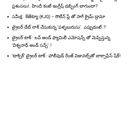
ప్రశంసలు!.. హిందీ కంటే ఇంగ్లీష్ డబ్బింగ్ బాగుందా?
సమీక్ష : కేజేక్యూ (KJQ) – రొటీన్ ప్లే తో సాగే క్రైమ్ డ్రామా
ట్రైలర్ డేట్ లాక్ చేసుకున్న ‘పళ్ళబురుసు’.. ఎప్పుడంటే..?
ట్రైలర్ టాక్ : లవ్ అండ్ ఫ్యామిలీ ఎమోషన్స్ తో మెప్పిస్తున్న
‘విశ్వనాధ్ అండ్ సన్స్’..!
‘టాక్సిక్’ ట్రైలర్ టాక్ : హాలీవుడ్ రేంజ్ విజువల్స్‌తో బాక్సాఫీస్ షేక్!