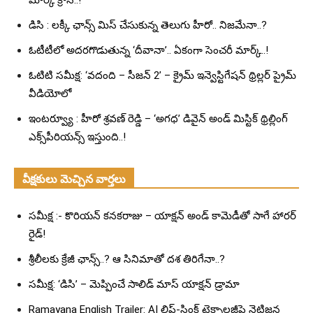
మార్క్ క్రాస్..!
డిసి : లక్కీ ఛాన్స్ మిస్ చేసుకున్న తెలుగు హీరో.. నిజమేనా..?
ఓటీటీలో అదరగొడుతున్న ‘దీవానా’.. ఏకంగా సెంచరీ మార్క్..!
ఓటిటి సమీక్ష: ‘వదంది – సీజన్ 2’ – క్రైమ్ ఇన్వెస్టిగేషన్ థ్రిల్లర్ ప్రైమ్
వీడియోలో
ఇంటర్వ్యూ : హీరో శ్రవణ్ రెడ్డి – ‘అగధ’ డివైన్ అండ్ మిస్టిక్ థ్రిల్లింగ్
ఎక్స్‌పీరియన్స్ ఇస్తుంది..!
వీక్షకులు మెచ్చిన వార్తలు
సమీక్ష :- కొరియన్ కనకరాజు – యాక్షన్ అండ్ కామెడీతో సాగే హారర్
రైడ్!
శ్రీలీలకు క్రేజీ ఛాన్స్..? ఆ సినిమాతో దశ తిరిగేనా..?
సమీక్ష: ‘డిసి’ – మెప్పించే సాలిడ్ మాస్ యాక్షన్ డ్రామా
Ramayana English Trailer: AI లిప్-సింక్ టెక్నాలజీపై నెటిజన్ల