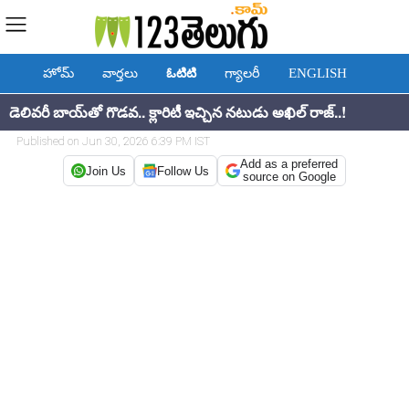
హోమ్
వార్తలు
ఓటిటి
గ్యాలరీ
ENGLISH
డెలివరీ బాయ్‌తో గొడవ.. క్లారిటీ ఇచ్చిన నటుడు అఖిల్ రాజ్..!
Published on Jun 30, 2026 6:39 PM IST
Add as a preferred
Join Us
Follow Us
source on Google