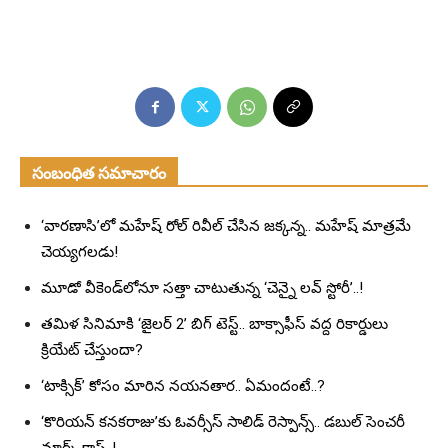
సంబంధిత సమాచారం
‘వారణాసి’లో మహేష్ రోల్ రివీల్ చేసిన జక్కన్న.. మహేష్ మాత్రమే
చెయ్యగలడు!
మూడో వీకెండ్‌లోనూ సత్తా చాటుతున్న ‘చెన్నై లవ్ స్టోరీ’..!
తమిళ సినిమాకి ‘జైలర్ 2’ బిగ్ టెస్ట్.. బాక్సాఫీస్ వద్ద రికార్డులు
క్రియేట్ చేస్తుందా?
‘టాక్సిక్’ కోసం మారిన నయనతార.. ఏమందంటే..?
‘కొరియన్ కనకరాజు’కు ఓవర్సీస్ సాలిడ్ రెస్పాన్స్.. డబుల్ సెంచరీ