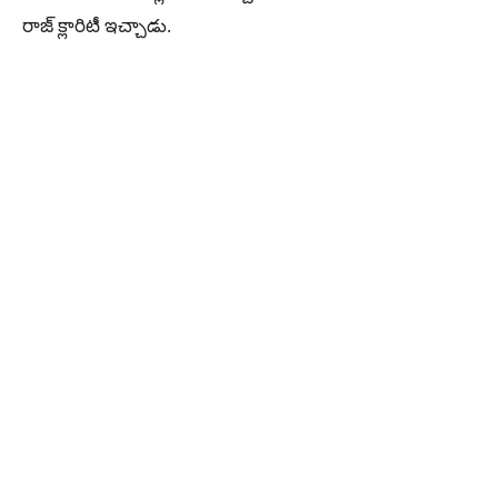
రాజ్ క్లారిటీ ఇచ్చాడు.