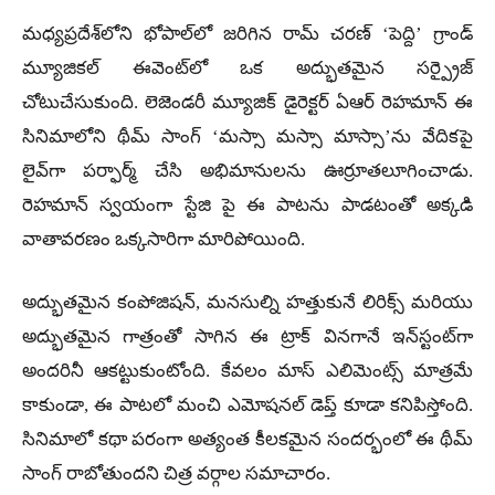
మధ్యప్రదేశ్‌లోని భోపాల్‌లో జరిగిన రామ్ చరణ్ ‘పెద్ది’ గ్రాండ్
మ్యూజికల్ ఈవెంట్‌లో ఒక అద్భుతమైన సర్ప్రైజ్
చోటుచేసుకుంది. లెజెండరీ మ్యూజిక్ డైరెక్టర్ ఏఆర్ రెహమాన్ ఈ
సినిమాలోని థీమ్ సాంగ్ ‘మస్సా మస్సా మాస్సా’ను వేదికపై
లైవ్‌గా పర్ఫార్మ్ చేసి అభిమానులను ఊర్రూతలూగించాడు.
రెహమాన్ స్వయంగా స్టేజి పై ఈ పాటను పాడటంతో అక్కడి
వాతావరణం ఒక్కసారిగా మారిపోయింది.
అద్భుతమైన కంపోజిషన్, మనసుల్ని హత్తుకునే లిరిక్స్ మరియు
అద్భుతమైన గాత్రంతో సాగిన ఈ ట్రాక్ వినగానే ఇన్‌స్టంట్‌గా
అందరినీ ఆకట్టుకుంటోంది. కేవలం మాస్ ఎలిమెంట్స్ మాత్రమే
కాకుండా, ఈ పాటలో మంచి ఎమోషనల్ డెప్త్ కూడా కనిపిస్తోంది.
సినిమాలో కథా పరంగా అత్యంత కీలకమైన సందర్భంలో ఈ థీమ్
సాంగ్ రాబోతుందని చిత్ర వర్గాల సమాచారం.