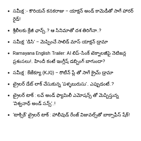
సమీక్ష :- కొరియన్ కనకరాజు – యాక్షన్ అండ్ కామెడీతో సాగే హారర్
రైడ్!
శ్రీలీలకు క్రేజీ ఛాన్స్..? ఆ సినిమాతో దశ తిరిగేనా..?
సమీక్ష: ‘డిసి’ – మెప్పించే సాలిడ్ మాస్ యాక్షన్ డ్రామా
Ramayana English Trailer: AI లిప్-సింక్ టెక్నాలజీపై నెటిజన్ల
ప్రశంసలు!.. హిందీ కంటే ఇంగ్లీష్ డబ్బింగ్ బాగుందా?
సమీక్ష : కేజేక్యూ (KJQ) – రొటీన్ ప్లే తో సాగే క్రైమ్ డ్రామా
ట్రైలర్ డేట్ లాక్ చేసుకున్న ‘పళ్ళబురుసు’.. ఎప్పుడంటే..?
ట్రైలర్ టాక్ : లవ్ అండ్ ఫ్యామిలీ ఎమోషన్స్ తో మెప్పిస్తున్న
‘విశ్వనాధ్ అండ్ సన్స్’..!
‘టాక్సిక్’ ట్రైలర్ టాక్ : హాలీవుడ్ రేంజ్ విజువల్స్‌తో బాక్సాఫీస్ షేక్!