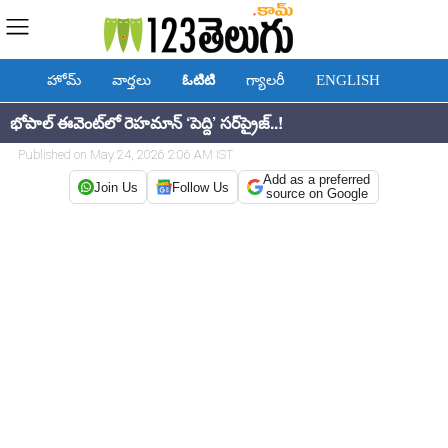
హోమ్
వార్తలు
ఓటిటి
గ్యాలరీ
ENGLISH
భోపాల్ ఈవెంట్‌లో రెహమాన్ ‘పెద్ది’ సర్‌ప్రైజ్..!
Published on May 24, 2026 2:06 AM IST
Add as a preferred
Join Us
Follow Us
source on Google