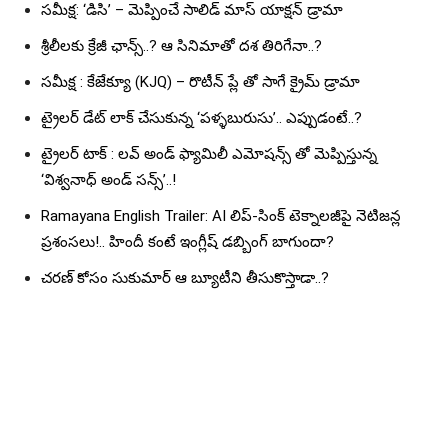
సమీక్ష: ‘డిసి’ – మెప్పించే సాలిడ్ మాస్ యాక్షన్ డ్రామా
శ్రీలీలకు క్రేజీ ఛాన్స్..? ఆ సినిమాతో దశ తిరిగేనా..?
సమీక్ష : కేజేక్యూ (KJQ) – రొటీన్ ప్లే తో సాగే క్రైమ్ డ్రామా
ట్రైలర్ డేట్ లాక్ చేసుకున్న ‘పళ్ళబురుసు’.. ఎప్పుడంటే..?
ట్రైలర్ టాక్ : లవ్ అండ్ ఫ్యామిలీ ఎమోషన్స్ తో మెప్పిస్తున్న
‘విశ్వనాధ్ అండ్ సన్స్’..!
Ramayana English Trailer: AI లిప్-సింక్ టెక్నాలజీపై నెటిజన్ల
ప్రశంసలు!.. హిందీ కంటే ఇంగ్లీష్ డబ్బింగ్ బాగుందా?
చరణ్ కోసం సుకుమార్ ఆ బ్యూటీని తీసుకొస్తాడా..?