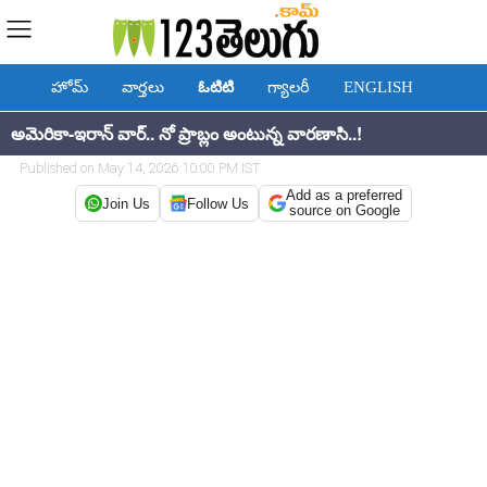
హోమ్
వార్తలు
ఓటిటి
గ్యాలరీ
ENGLISH
అమెరికా-ఇరాన్ వార్.. నో ప్రాబ్లం అంటున్న వారణాసి..!
Published on May 14, 2026 10:00 PM IST
Add as a preferred
Join Us
Follow Us
source on Google