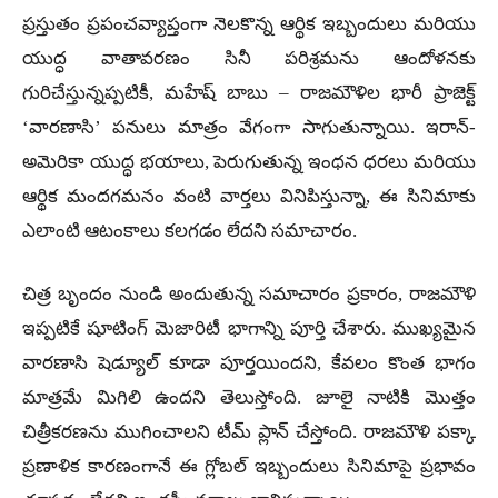
ప్రస్తుతం ప్రపంచవ్యాప్తంగా నెలకొన్న ఆర్థిక ఇబ్బందులు మరియు
యుద్ధ వాతావరణం సినీ పరిశ్రమను ఆందోళనకు
గురిచేస్తున్నప్పటికీ, మహేష్ బాబు – రాజమౌళిల భారీ ప్రాజెక్ట్
‘వారణాసి’ పనులు మాత్రం వేగంగా సాగుతున్నాయి. ఇరాన్-
అమెరికా యుద్ధ భయాలు, పెరుగుతున్న ఇంధన ధరలు మరియు
ఆర్థిక మందగమనం వంటి వార్తలు వినిపిస్తున్నా, ఈ సినిమాకు
ఎలాంటి ఆటంకాలు కలగడం లేదని సమాచారం.
చిత్ర బృందం నుండి అందుతున్న సమాచారం ప్రకారం, రాజమౌళి
ఇప్పటికే షూటింగ్ మెజారిటీ భాగాన్ని పూర్తి చేశారు. ముఖ్యమైన
వారణాసి షెడ్యూల్ కూడా పూర్తయిందని, కేవలం కొంత భాగం
మాత్రమే మిగిలి ఉందని తెలుస్తోంది. జూలై నాటికి మొత్తం
చిత్రీకరణను ముగించాలని టీమ్ ప్లాన్ చేస్తోంది. రాజమౌళి పక్కా
ప్రణాళిక కారణంగానే ఈ గ్లోబల్ ఇబ్బందులు సినిమాపై ప్రభావం