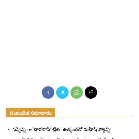
సంబంధిత సమాచారం
సస్పెన్స్ గా ‘వారణాసి’ ట్రీట్.. ఉత్కంఠతో మహేష్ ఫ్యాన్స్!