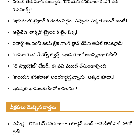
వరుణ్ తేజ్ మాస్ కంబ్యాక్.. ‘కొరియన్ కనకరాజు’కి డే 1 క్రేజీ
ఓపెనింగ్స్!
‘ఇరుముడి’ ట్రైలర్ కి రంగం సిద్ధం.. ఎప్పుడు ఎక్కడ లాంచ్ అంటే!
అవైటెడ్ ‘టాక్సిక్’ ట్రైలర్ కి టైం ఫిక్స్!
రిపోర్ట్: అందరినీ కలిపి క్రేజీ సాంగ్ ప్లాన్ చేసిన అనీల్ రావిపూడి!
‘రామాయణ’ మేకర్స్ ట్విస్ట్.. ఇండియాలో ఆలస్యంగా రిలీజ్!
“ది ప్యారడైజ్” టీజర్.. ఈ పని ముందే చేసుండాల్సింది!
‘కొరియన్ కనకరాజు’ అదరగొట్టేస్తున్నాడు.. అక్కడ కూడా..!
ఇరువురి భామలకు హీరో కావలెను..!
వీక్షకులు మెచ్చిన వార్తలు
సమీక్ష :- కొరియన్ కనకరాజు – యాక్షన్ అండ్ కామెడీతో సాగే హారర్
రైడ్!