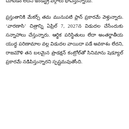
చూపడం లేదని ఇండస్ట్రీ వర్గాలు భావిస్తున్నాయి.
ప్రస్తుతానికి మేకర్స్ తమ మునుపటి ప్లాన్ ప్రకారమే వెళ్తున్నారు.
‘వారణాసి’ చిత్రాన్ని ఏప్రిల్ 7, 2027న విడుదల చేసేందుకు
సన్నాహాలు చేస్తున్నారు. ఆర్థిక పరిస్థితులు లేదా అంతర్జాతీయ
యుద్ధ పరిణామాల వల్ల విడుదల వాయిదా పడే అవకాశం లేదని,
రాజమౌళి తన బలమైన ప్రొడక్షన్ కంట్రోల్‌తో సినిమాను షెడ్యూల్
ప్రకారమే నడిపిస్తున్నారని స్పష్టమవుతోంది.