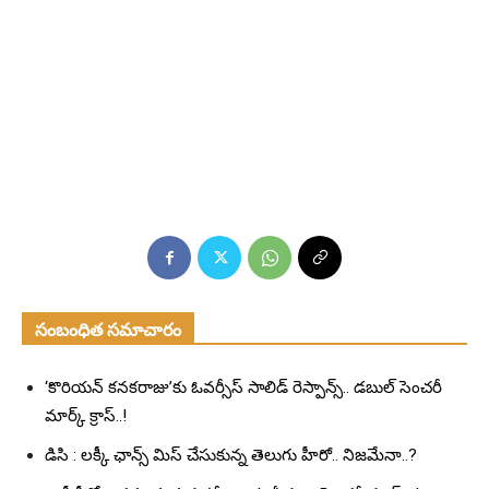
సంబంధిత సమాచారం
‘కొరియన్ కనకరాజు’కు ఓవర్సీస్ సాలిడ్ రెస్పాన్స్.. డబుల్ సెంచరీ
మార్క్ క్రాస్..!
డిసి : లక్కీ ఛాన్స్ మిస్ చేసుకున్న తెలుగు హీరో.. నిజమేనా..?