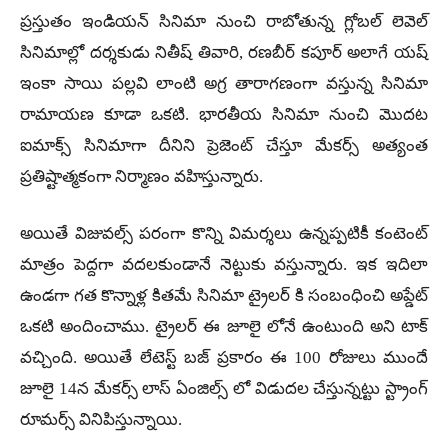
ప్రస్తుతం ఇండియన్ సినిమా నుంచి రాబోతున్న గ్లోబల్ లెవెల్
సినిమాల్లో దర్శకుడు నితీష్ తివారి, రణబీర్ కపూర్ అలాగే యష్
ఇంకా సాయి పల్లవి లాంటి అగ్ర తారాగణంగా వస్తున్న సినిమా
రామాయణ కూడా ఒకటి. భారతీయ సినిమా నుంచి మొదట
ఐమాక్స్ సినిమాగా దీనిని ప్రెజెంట్ చేస్తూ మేకర్స్ అత్యంత
ప్రతిష్టాత్మకంగా నిర్మాణం వహిస్తున్నారు.
అయితే విజువల్స్ పరంగా కొన్ని విమర్శలు ఉన్నప్పటికీ కంటెంట్
మాత్రం పెద్దగా వదలకుండానే నెట్టుకు వస్తున్నారు. ఇక ఇదిలా
ఉండగా గత కొన్నాళ్ల కితమే సినిమా ట్రైలర్ కి సంబంధించి అప్డేట్
ఒకటి అందించాము. ట్రైలర్ ఈ జూలై లోనే ఉంటుంది అని టాక్
వచ్చింది. అయితే లేటెస్ట్ బజ్ ప్రకారం ఈ 100 రోజులు ముందే
జూలై 14న మేకర్స్ లాస్ ఏంజిల్స్ లో విడుదల చేస్తున్నట్టు స్ట్రాంగ్
రూమర్స్ వినిపిస్తున్నాయి.