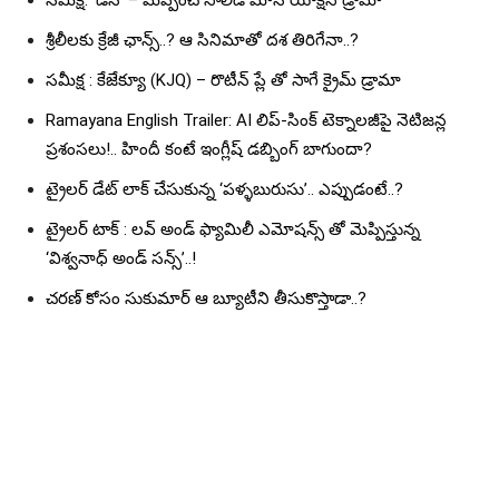
శ్రీలీలకు క్రేజీ ఛాన్స్..? ఆ సినిమాతో దశ తిరిగేనా..?
సమీక్ష : కేజేక్యూ (KJQ) – రొటీన్ ప్లే తో సాగే క్రైమ్ డ్రామా
Ramayana English Trailer: AI లిప్-సింక్ టెక్నాలజీపై నెటిజన్ల
ప్రశంసలు!.. హిందీ కంటే ఇంగ్లీష్ డబ్బింగ్ బాగుందా?
ట్రైలర్ డేట్ లాక్ చేసుకున్న ‘పళ్ళబురుసు’.. ఎప్పుడంటే..?
ట్రైలర్ టాక్ : లవ్ అండ్ ఫ్యామిలీ ఎమోషన్స్ తో మెప్పిస్తున్న
‘విశ్వనాధ్ అండ్ సన్స్’..!
చరణ్ కోసం సుకుమార్ ఆ బ్యూటీని తీసుకొస్తాడా..?