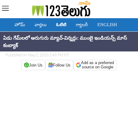
హోమ్
వార్తలు
ఓటిటి
గ్యాలరీ
ENGLISH
ఏడు గేమ్‌లలో ఆరుగురు మ్యాచ్-విన్నర్లు: ముంబై ఇండియన్స్ మాస్
కంబ్యాక్
Published on May 2, 2025 3:45 PM IST
Add as a preferred
Join Us
Follow Us
source on Google