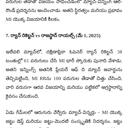
పరుగుల తేడాతో విజయం సాధించడంలో మ్యాచ్-విన్నింగ్ ఆల్-
రౌండ్ ప్రదర్శనను అందించాడు. అతని స్థిరత్వం మరియు ప్రభావం
MI యొక్క విజయానికి కీలకం.
7. ర్యాన్ రికెల్టన్ vs రాజస్థాన్ రాయల్స్ (మే 1, 2025)
ఇటీవలి మ్యాచ్‌లో, దక్షిణాఫ్రికా ఓపెనర్ ర్యాన్ రికెల్టన్ 38
బంతుల్లో 61 పరుగులు చేసి MI భారీ స్కోరుకు పునాది వేశాడు.
అతని ఇన్నింగ్స్ అతనికి ప్లేయర్ ఆఫ్ ది మ్యాచ్ అవార్డును
తెచ్చిపెట్టింది, MI RRను 100 పరుగుల తేడాతో చిత్తు చేసింది,
వారి వరుసగా ఆరవ విజయాన్ని మరియు పట్టికలో అగ్రస్థానాన్ని
కైవసం చేసుకుంది.
ఏడు గేమ్‌లలో ఆరుగురు వేర్వేరు మ్యాచ్-విన్నర్లు – MI యొక్క
జట్టు డెప్త్ మరియు జట్టు-మొదటి సంస్కృతికి నిదర్శనం. జట్టు