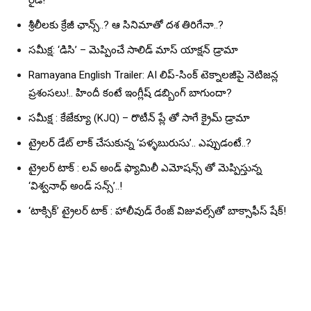
రైడ్!
శ్రీలీలకు క్రేజీ ఛాన్స్..? ఆ సినిమాతో దశ తిరిగేనా..?
సమీక్ష: ‘డిసి’ – మెప్పించే సాలిడ్ మాస్ యాక్షన్ డ్రామా
Ramayana English Trailer: AI లిప్-సింక్ టెక్నాలజీపై నెటిజన్ల
ప్రశంసలు!.. హిందీ కంటే ఇంగ్లీష్ డబ్బింగ్ బాగుందా?
సమీక్ష : కేజేక్యూ (KJQ) – రొటీన్ ప్లే తో సాగే క్రైమ్ డ్రామా
ట్రైలర్ డేట్ లాక్ చేసుకున్న ‘పళ్ళబురుసు’.. ఎప్పుడంటే..?
ట్రైలర్ టాక్ : లవ్ అండ్ ఫ్యామిలీ ఎమోషన్స్ తో మెప్పిస్తున్న
‘విశ్వనాధ్ అండ్ సన్స్’..!
‘టాక్సిక్’ ట్రైలర్ టాక్ : హాలీవుడ్ రేంజ్ విజువల్స్‌తో బాక్సాఫీస్ షేక్!