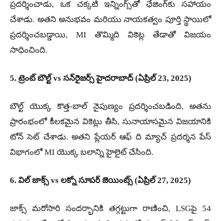
ప్రదర్శించాడు, ఒక చక్కటి ఇన్నింగ్స్‌తో ఛేజింగ్‌కు సహాయం
చేశాడు. అతని అనుభవం మరియు నాయకత్వం పూర్తి స్థాయిలో
ప్రదర్శించబడ్డాయి, MI తొమ్మిది వికెట్ల తేడాతో విజయం
సాధించింది.
5. ట్రెంట్ బౌల్ట్ vs సన్‌రైజర్స్ హైదరాబాద్ (ఏప్రిల్ 23, 2025)
బౌల్ట్ యొక్క కొత్త-బాల్ నైపుణ్యం ప్రదర్శించబడింది, అతను
ప్రారంభంలో కీలకమైన వికెట్లు తీసి, సునాయాసమైన విజయానికి
టోన్ సెట్ చేశాడు. అతని ప్లేయర్ ఆఫ్ ది మ్యాచ్ ప్రదర్శన పేస్
విభాగంలో MI యొక్క బలాన్ని హైలైట్ చేసింది.
6. విల్ జాక్స్ vs లక్నో సూపర్ జెయింట్స్ (ఏప్రిల్ 27, 2025)
జాక్స్ మరోసారి సందర్భానికి తగ్గట్టుగా రాణించి, LSGపై 54