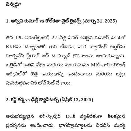
విన్నర్లు*
1. అశ్విని కుమార్ vs కోల్‌కతా నైట్ రైడర్స్ (మార్చి 31, 2025)
తన IPL అరంగేట్రంలో, 22 ఏళ్ల పేసర్ అశ్విని కుమార్ 4/24తో
KKRను దిగ్భ్రాంతికి గురి చేశాడు, వారి బ్యాటింగ్ ఆర్డర్‌ను
కూల్చివేసి ప్లేయర్ ఆఫ్ ది మ్యాచ్ గౌరవాలను అందుకున్నాడు.
ఒత్తిడిలో అతని వేగం మరియు సంయమనం MIకి వారి బౌలింగ్
ఆర్సెనల్‌లో కొత్త ఆయుధాన్ని అందించాయి మరియు జట్టు
పునరుజ్జీవనానికి టోన్ సెట్ చేశాయి.
2. కర్ణ్ శర్మ vs ఢిల్లీ క్యాపిటల్స్ (ఏప్రిల్ 13, 2025)
అనుభవజ్ఞుడైన లెగ్-స్పిన్నర్ DCకి వ్యతిరేకంగా కీలకమైన
ప్రదర్శనను అందించాడు, భాగస్వామ్యాలను విడదీసి మధ్య