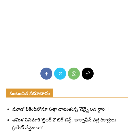
సంబంధిత సమాచారం
మూడో వీకెండ్‌లోనూ సత్తా చాటుతున్న ‘చెన్నై లవ్ స్టోరీ’..!
తమిళ సినిమాకి ‘జైలర్ 2’ బిగ్ టెస్ట్.. బాక్సాఫీస్ వద్ద రికార్డులు
క్రియేట్ చేస్తుందా?