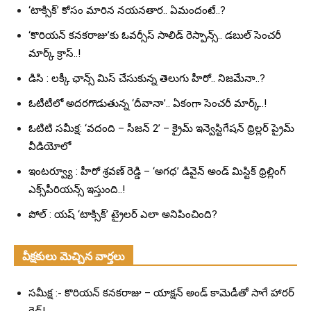
‘టాక్సిక్’ కోసం మారిన నయనతార.. ఏమందంటే..?
‘కొరియన్ కనకరాజు’కు ఓవర్సీస్ సాలిడ్ రెస్పాన్స్.. డబుల్ సెంచరీ
మార్క్ క్రాస్..!
డిసి : లక్కీ ఛాన్స్ మిస్ చేసుకున్న తెలుగు హీరో.. నిజమేనా..?
ఓటీటీలో అదరగొడుతున్న ‘దీవానా’.. ఏకంగా సెంచరీ మార్క్..!
ఓటిటి సమీక్ష: ‘వదంది – సీజన్ 2’ – క్రైమ్ ఇన్వెస్టిగేషన్ థ్రిల్లర్ ప్రైమ్
వీడియోలో
ఇంటర్వ్యూ : హీరో శ్రవణ్ రెడ్డి – ‘అగధ’ డివైన్ అండ్ మిస్టిక్ థ్రిల్లింగ్
ఎక్స్‌పీరియన్స్ ఇస్తుంది..!
పోల్ : యష్ ‘టాక్సిక్’ ట్రైలర్ ఎలా అనిపించింది?
వీక్షకులు మెచ్చిన వార్తలు
సమీక్ష :- కొరియన్ కనకరాజు – యాక్షన్ అండ్ కామెడీతో సాగే హారర్