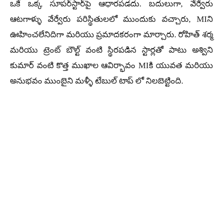
ఒకే ఒక్క సూపర్‌స్టార్‌పై ఆధారపడదు. బదులుగా, వేర్వేరు
ఆటగాళ్ళు వేర్వేరు పరిస్థితులలో ముందుకు వచ్చారు, MIని
ఊహించలేనిదిగా మరియు ప్రమాదకరంగా మార్చారు. రోహిత్ శర్మ
మరియు ట్రెంట్ బౌల్ట్ వంటి స్థిరపడిన స్టార్లతో పాటు అశ్విని
కుమార్ వంటి కొత్త ముఖాల ఆవిర్భావం MIకి యువత మరియు
అనుభవం ముంబైని మళ్ళీ టేబుల్ టాప్ లో నిలబెట్టింది.