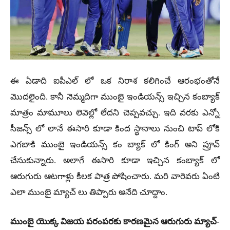
ఈ ఏడాది ఐపీఎల్ లో ఒక నిరాశ కలిగించే ఆరంభంతోనే
మొదలైంది. కానీ నెమ్మదిగా ముంబై ఇండియన్స్ ఇచ్చిన కంబ్యాక్
మాత్రం మామూలు లెవెల్లో లేదని చెప్పవచ్చు. ఇది వరకు ఎన్నో
సీజన్స్ లో లానే ఈసారి కూడా కింద స్థానాలు నుంచి టాప్ లోకి
ఎగబాకి ముంబై ఇండియన్స్ కం బ్యాక్ లో కింగ్ అని ప్రూవ్
చేసుకున్నారు. అలాగే ఈసారి కూడా ఇచ్చిన కంబ్యాక్ లో
ఆరుగురు ఆటగాళ్లు కీలక పాత్ర పోషించారు. మరి వారెవరు ఏంటి
ఎలా ముంబై మ్యాచ్ లు తిప్పారు అనేది చూద్దాం.
ముంబై యొక్క విజయ పరంపరకు కారణమైన ఆరుగురు మ్యాచ్-