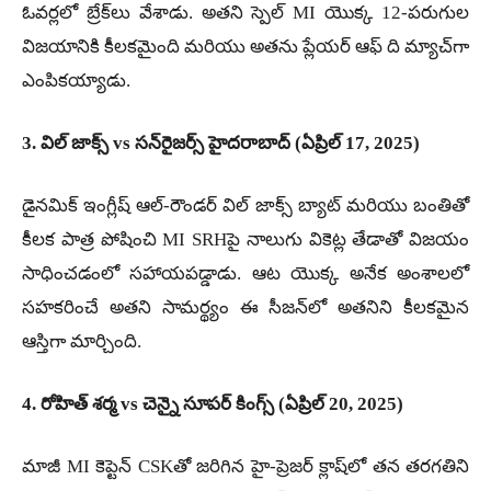
ఓవర్లలో బ్రేక్‌లు వేశాడు. అతని స్పెల్ MI యొక్క 12-పరుగుల
విజయానికి కీలకమైంది మరియు అతను ప్లేయర్ ఆఫ్ ది మ్యాచ్‌గా
ఎంపికయ్యాడు.
3. విల్ జాక్స్ vs సన్‌రైజర్స్ హైదరాబాద్ (ఏప్రిల్ 17, 2025)
డైనమిక్ ఇంగ్లీష్ ఆల్-రౌండర్ విల్ జాక్స్ బ్యాట్ మరియు బంతితో
కీలక పాత్ర పోషించి MI SRHపై నాలుగు వికెట్ల తేడాతో విజయం
సాధించడంలో సహాయపడ్డాడు. ఆట యొక్క అనేక అంశాలలో
సహకరించే అతని సామర్థ్యం ఈ సీజన్‌లో అతనిని కీలకమైన
ఆస్తిగా మార్చింది.
4. రోహిత్ శర్మ vs చెన్నై సూపర్ కింగ్స్ (ఏప్రిల్ 20, 2025)
మాజీ MI కెప్టెన్ CSKతో జరిగిన హై-ప్రెజర్ క్లాష్‌లో తన తరగతిని